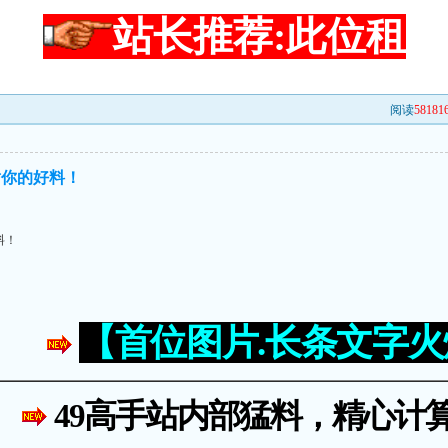
站长推荐:此位租
阅读
58181
谢你的好料！
料！
【首位图片.长条文字
49高手站内部猛料，精心计