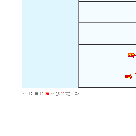
<<
17
18
19
20
>>
[共
20
页] Go