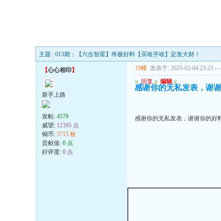
主题 : 013期：【六合智星】终极好料【买啥开啥】定发大财！
19楼
发表于: 2025-02-04 23:23
---
【
心心相印
】
u
回复
u
编辑
u
感谢你的无私发表，谢
新手上路
发帖:
4579
感谢你的无私发表，谢谢你的好
威望:
12395 点
铜币:
3715 枚
贡献值:
0 点
好评度:
0 点