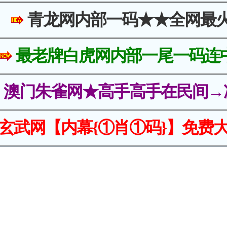
青龙网内部一码★★全网最
最老牌白虎网内部一尾一码连
澳门朱雀网★高手高手在民间→
玄武网【内幕{①肖①码}】免费