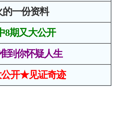
火的一份资料
中8期又大公开
准到你怀疑人生
大公开★见证奇迹