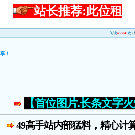
站长推荐:此位租
阅读
463841
次 |
分享！
【首位图片.长条文字
49高手站内部猛料，精心计