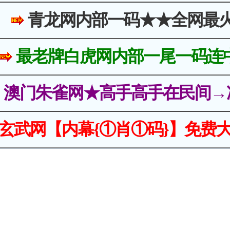
青龙网内部一码★★全网最
最老牌白虎网内部一尾一码连
澳门朱雀网★高手高手在民间→
玄武网【内幕{①肖①码}】免费