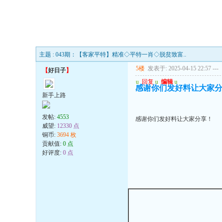
主题 : 043期：【客家平特】精准◇平特一肖◇脱贫致富..
5楼
发表于: 2025-04-15 22:57
---
【
好日子
】
u
回复
u
编辑
u
感谢你们发好料让大家
新手上路
发帖:
4553
感谢你们发好料让大家分享！
威望:
12330 点
铜币:
3694 枚
贡献值:
0 点
好评度:
0 点