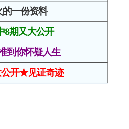
火的一份资料
中8期又大公开
准到你怀疑人生
大公开★见证奇迹