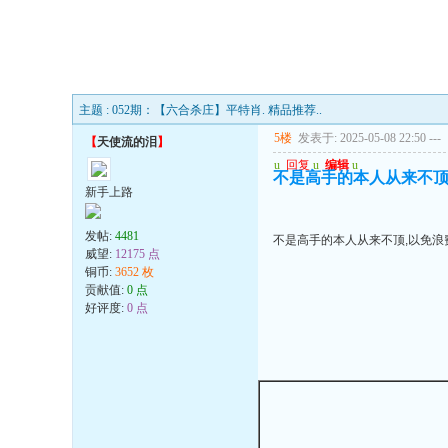
主题 : 052期：【六合杀庄】平特肖. 精品推荐..
5楼
发表于: 2025-05-08 22:50
---
【
天使流的泪
】
u
回复
u
编辑
u
不是高手的本人从来不顶
新手上路
发帖:
4481
不是高手的本人从来不顶,以免浪
威望:
12175 点
铜币:
3652 枚
贡献值:
0 点
好评度:
0 点