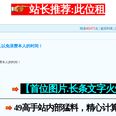
站长推荐:此位租
阅读
402471
次 |
返回列表
|
,以免浪费本人的时间！
费本人的时间！
【首位图片.长条文字
49高手站内部猛料，精心计