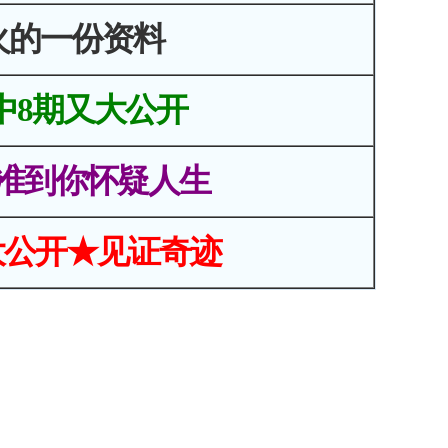
火的一份资料
中8期又大公开
准到你怀疑人生
大公开★见证奇迹