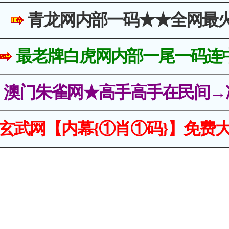
青龙网内部一码★★全网最
最老牌白虎网内部一尾一码连
澳门朱雀网★高手高手在民间→
玄武网【内幕{①肖①码}】免费