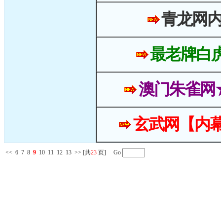
青龙网
最老牌白
澳门朱雀网
玄武网【内幕
<<
6
7
8
9
10
11
12
13
>>
[共
23
页] Go