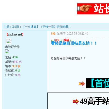
站
主题 : 052期：【一点通赢】《平特一肖》唯我独尊！
8楼
发表于: 2025-05-08 22:46
---
【
zacheryard
】
u
回复
u
编辑
u
看帖是緣份顶帖是友情！！
未验证会员
发帖:
4599
看帖是緣份顶帖是友情！！
威望:
6849 点
铜币:
933 枚
贡献值:
0 点
好评度:
0 点
【首
49高手