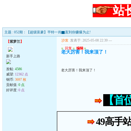
站
主题 : 052期：【超级富豪】平特一肖▇直到你赚爆为止!
沙发
发表于: 2025-05-08 22:39
---
【
紫萝兰
】
u
回复
u
编辑
u
老大厉害！我来顶了！
新手上路
发帖:
4586
老大厉害！我来顶了！
威望:
12362 点
铜币:
3697 枚
贡献值:
0 点
好评度:
0 点
【首
49高手