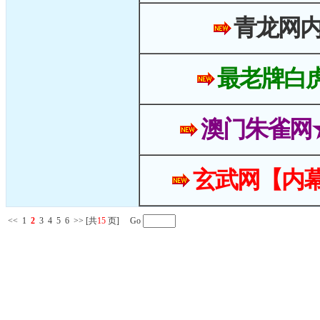
青龙网
最老牌白
澳门朱雀网
玄武网【内幕
<<
1
2
3
4
5
6
>>
[共
15
页] Go