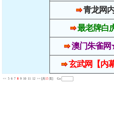
青龙网
最老牌白
澳门朱雀网
玄武网【内幕
<<
5
6
7
8
9
10
11
12
>>
[共
15
页] Go