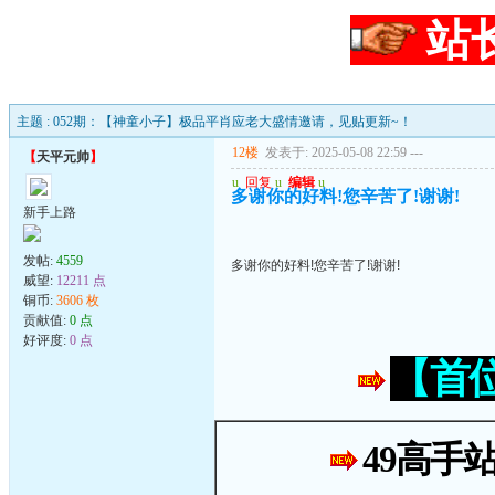
站
主题 : 052期：【神童小子】极品平肖应老大盛情邀请，见贴更新~！
12楼
发表于: 2025-05-08 22:59
---
【
天平元帅
】
u
回复
u
编辑
u
多谢你的好料!您辛苦了!谢谢!
新手上路
发帖:
4559
多谢你的好料!您辛苦了!谢谢!
威望:
12211 点
铜币:
3606 枚
贡献值:
0 点
好评度:
0 点
【首
49高手