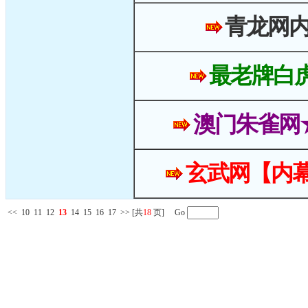
青龙网
最老牌白
澳门朱雀网
玄武网【内幕
<<
10
11
12
13
14
15
16
17
>>
[共
18
页] Go