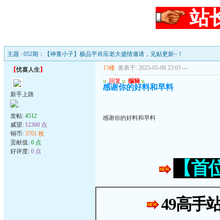
站
主题 : 052期：【神童小子】极品平肖应老大盛情邀请，见贴更新~！
15楼
发表于: 2025-05-08 23:03
---
【
忧喜人生
】
u
回复
u
编辑
u
感谢你的好料和早料
新手上路
发帖:
4512
感谢你的好料和早料
威望:
12360 点
铜币:
3701 枚
贡献值:
0 点
好评度:
0 点
【首
49高手