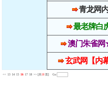
青龙网
最老牌白
澳门朱雀网
玄武网【内幕
<<
13
14
15
16
17
18
>>
[共
18
页] Go