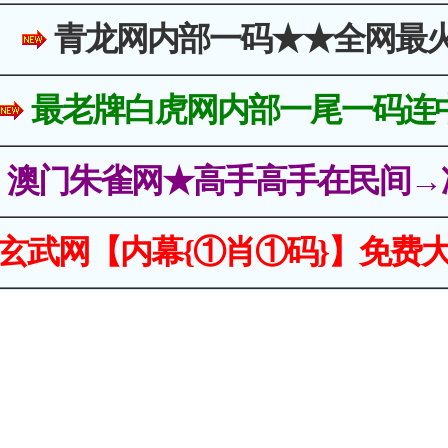
青龙网内部一码★★全网最
最老牌白虎网内部一尾一码连
澳门朱雀网★高手高手在民间→
玄武网【内幕{①肖①码}】免费