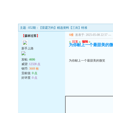
主题 : 052期：【雷霆万钧】精选资料【三肖】特准
6楼
发表于: 2025-05-08 22:57
---
【
森林过客
】
u
回复
u
编辑
u
为你献上一个最甜美的
新手上路
发帖:
4606
为你献上一个最甜美的微笑
威望:
12328 点
铜币:
3669 枚
贡献值:
0 点
好评度:
0 点