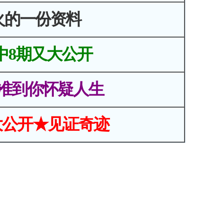
火的一份资料
中8期又大公开
准到你怀疑人生
大公开★见证奇迹