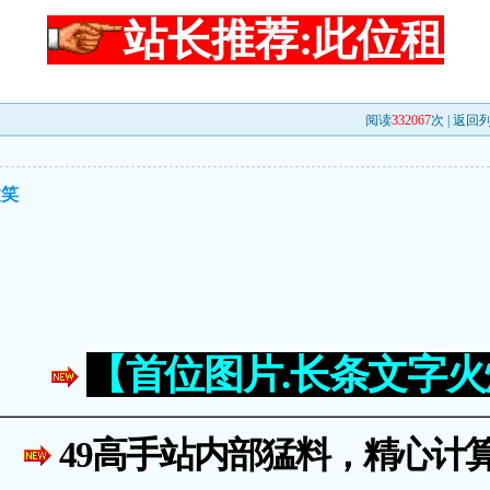
站长推荐:此位租
阅读
332067
次 |
返回
微笑
【首位图片.长条文字
49高手站内部猛料，精心计