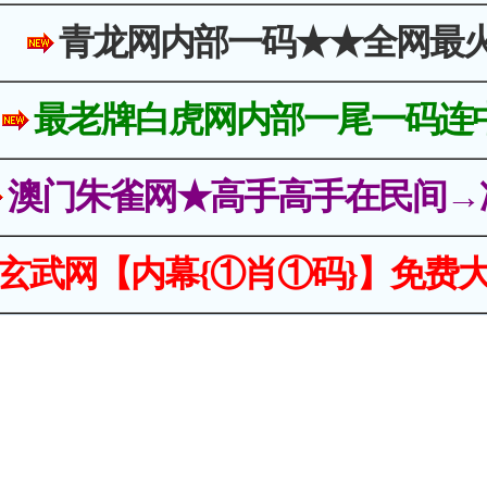
青龙网内部一码★★全网最
最老牌白虎网内部一尾一码连
澳门朱雀网★高手高手在民间→
玄武网【内幕{①肖①码}】免费