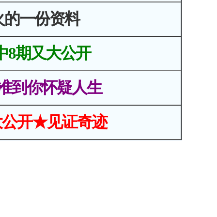
火的一份资料
中8期又大公开
准到你怀疑人生
大公开★见证奇迹