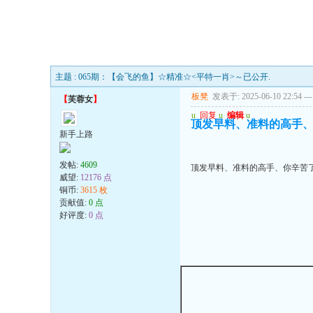
主题 : 065期：【会飞的鱼】☆精准☆<平特一肖>～已公开.
板凳
发表于: 2025-06-10 22:54
---
【
芙蓉女
】
u
回复
u
编辑
u
顶发早料、准料的高手、你辛
新手上路
发帖:
4609
顶发早料、准料的高手、你辛苦了、彩
威望:
12176 点
铜币:
3615 枚
贡献值:
0 点
好评度:
0 点