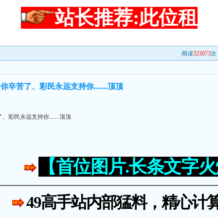
站长推荐:此位租
阅读
323073
次 
苦了、彩民永远支持你.......顶顶
民永远支持你.......顶顶
【首位图片.长条文字
49高手站内部猛料，精心计