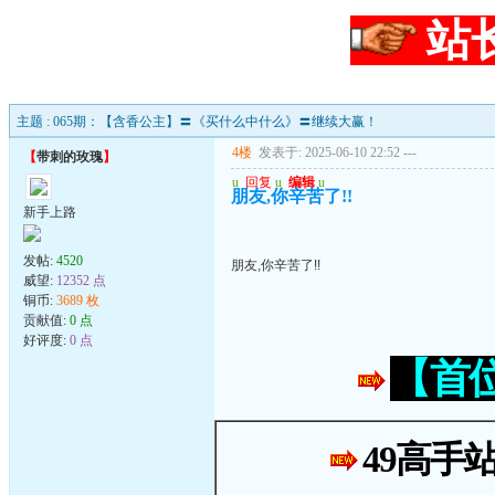
站
主题 : 065期：【含香公主】〓《买什么中什么》〓继续大赢！
4楼
发表于: 2025-06-10 22:52
---
【
带刺的玫瑰
】
u
回复
u
编辑
u
朋友,你辛苦了!!
新手上路
发帖:
4520
朋友,你辛苦了!!
威望:
12352 点
铜币:
3689 枚
贡献值:
0 点
好评度:
0 点
【首
49高手