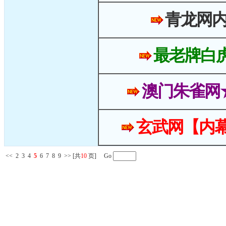
青龙网
最老牌白
澳门朱雀网
玄武网【内幕
<<
2
3
4
5
6
7
8
9
>>
[共
10
页] Go