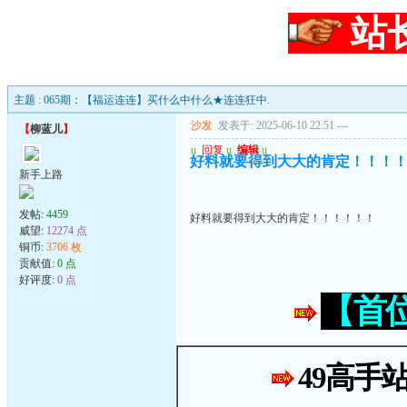
站
主题 : 065期：【福运连连】买什么中什么★连连狂中.
沙发
发表于: 2025-06-10 22:51
---
【
柳蓝儿
】
u
回复
u
编辑
u
好料就要得到大大的肯定！！！
新手上路
发帖:
4459
好料就要得到大大的肯定！！！！！！
威望:
12274 点
铜币:
3706 枚
贡献值:
0 点
好评度:
0 点
【首
49高手