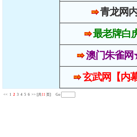
青龙网
最老牌白
澳门朱雀网
玄武网【内幕
<<
1
2
3
4
5
6
>>
[共
11
页] Go