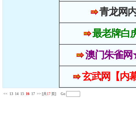
青龙网
最老牌白
澳门朱雀网
玄武网【内幕
<<
13
14
15
16
17
>>
[共
17
页] Go