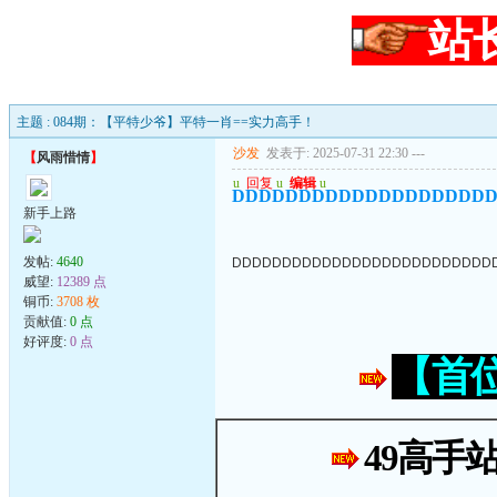
站
主题 : 084期：【平特少爷】平特一肖==实力高手！
沙发
发表于: 2025-07-31 22:30
---
【
风雨惜情
】
u
回复
u
编辑
u
DDDDDDDDDDDDDDDDDDD
新手上路
发帖:
4640
DDDDDDDDDDDDDDDDDDDDDDDDDD
威望:
12389 点
铜币:
3708 枚
贡献值:
0 点
好评度:
0 点
【首
49高手