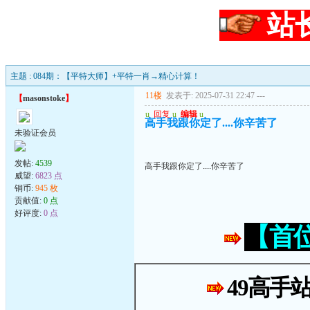
站
主题 : 084期：【平特大师】+平特一肖→精心计算！
11楼
发表于: 2025-07-31 22:47
---
【
masonstoke
】
u
回复
u
编辑
u
高手我跟你定了....你辛苦了
未验证会员
发帖:
4539
高手我跟你定了....你辛苦了
威望:
6823 点
铜币:
945 枚
贡献值:
0 点
好评度:
0 点
【首
49高手