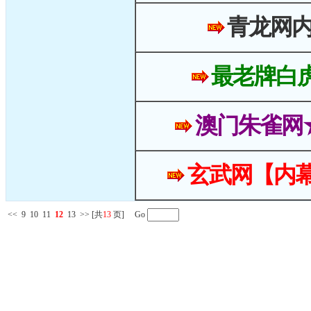
青龙网
最老牌白
澳门朱雀网
玄武网【内幕
<<
9
10
11
12
13
>>
[共
13
页] Go