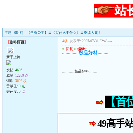
站
主题 : 084期：【含香公主】〓《买什么中什么》〓继续大赢！
4楼
发表于: 2025-07-31 22:43
---
【
咖啡丽丽
】
u
回复
u
编辑
u
..............极品好料.........
新手上路
发帖:
4605
..............极品好料.........
威望:
12289 点
铜币:
3692 枚
贡献值:
0 点
好评度:
0 点
【首
49高手