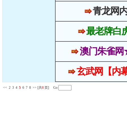
青龙网
最老牌白
澳门朱雀网
玄武网【内幕
<<
2
3
4
5
6
7
8
>>
[共
8
页] Go