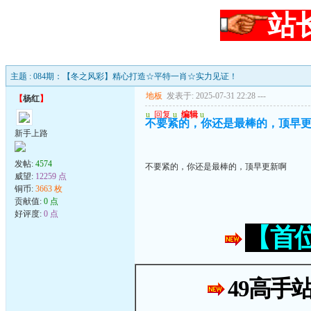
站
主题 : 084期：【冬之风彩】精心打造☆平特一肖☆实力见证！
地板
发表于: 2025-07-31 22:28
---
【
杨红
】
u
回复
u
编辑
u
不要紧的，你还是最棒的，顶早
新手上路
发帖:
4574
不要紧的，你还是最棒的，顶早更新啊
威望:
12259 点
铜币:
3663 枚
贡献值:
0 点
好评度:
0 点
【首
49高手