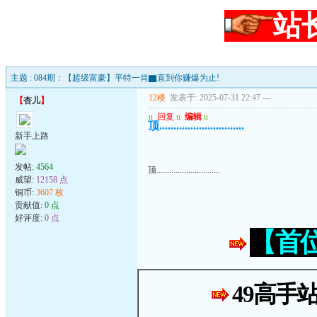
站
主题 : 084期：【超级富豪】平特一肖▇直到你赚爆为止!
12楼
发表于: 2025-07-31 22:47
---
【
杏儿
】
u
回复
u
编辑
u
顶..............................
新手上路
发帖:
4564
顶..............................
威望:
12158 点
铜币:
3607 枚
贡献值:
0 点
好评度:
0 点
【首
49高手