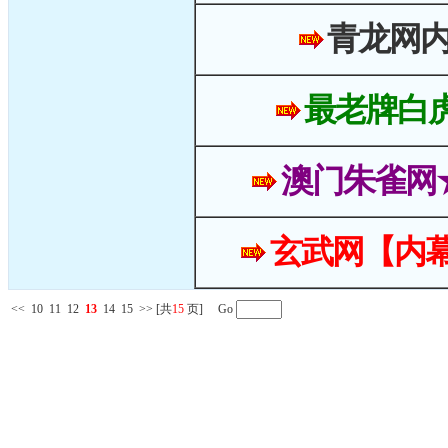
青龙网
最老牌白
澳门朱雀网
玄武网【内幕
<<
10
11
12
13
14
15
>>
[共
15
页] Go