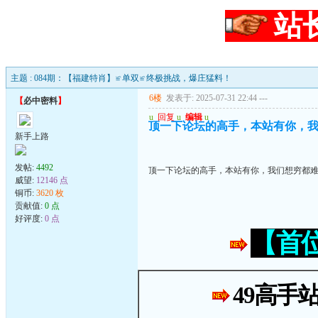
站
主题 : 084期：【福建特肖】≌单双≌终极挑战，爆庄猛料！
6楼
发表于: 2025-07-31 22:44
---
【
必中密料
】
u
回复
u
编辑
u
顶一下论坛的高手，本站有你，
新手上路
发帖:
4492
顶一下论坛的高手，本站有你，我们想穷都
威望:
12146 点
铜币:
3620 枚
贡献值:
0 点
好评度:
0 点
【首
49高手