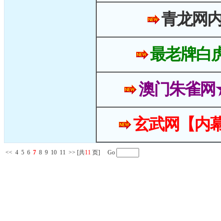
青龙网
最老牌白
澳门朱雀网
玄武网【内幕
<<
4
5
6
7
8
9
10
11
>>
[共
11
页] Go