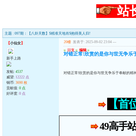
站
主题 : 097期：【八卦天数】$精准天地肖$抱得美人归!
20楼
发表于: 2025-09-02 23:04
---
【
小仙女
】
u
回复
u
编辑
u
对错正常!欣赏的是你与世无争乐
新手上路
发帖:
4537
对错正常!欣赏的是你与世无争乐于奉献的精神
威望:
12222 点
铜币:
3690 枚
贡献值:
0 点
好评度:
0 点
【首
49高手