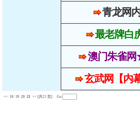
青龙网
最老牌白
澳门朱雀网
玄武网【内幕
<<
18
19
20
21
>>
[共
21
页] Go