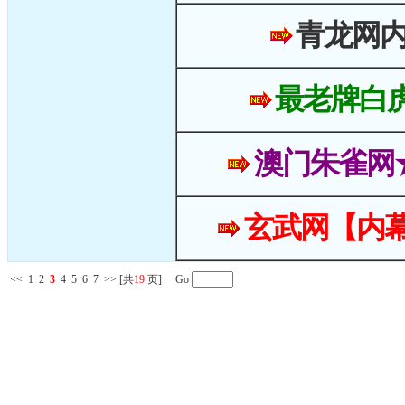
青龙网
最老牌白
澳门朱雀网
玄武网【内幕
<<
1
2
3
4
5
6
7
>>
[共
19
页] Go