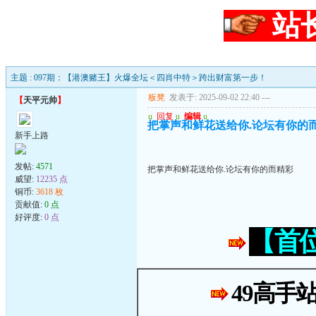
站
主题 : 097期：【港澳赌王】火爆全坛＜四肖中特＞跨出财富第一步！
板凳
发表于: 2025-09-02 22:40
---
【
天平元帅
】
u
回复
u
编辑
u
把掌声和鲜花送给你.论坛有你的
新手上路
发帖:
4571
把掌声和鲜花送给你.论坛有你的而精彩
威望:
12235 点
铜币:
3618 枚
贡献值:
0 点
好评度:
0 点
【首
49高手