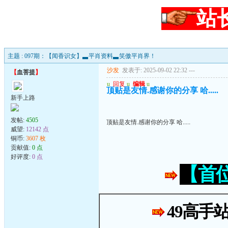
站
主题 : 097期：【闻香识女】▃平肖资料▃笑傲平肖界！
沙发
发表于: 2025-09-02 22:32
---
【
血菩提
】
u
回复
u
编辑
u
顶贴是友情.感谢你的分享 哈.....
新手上路
发帖:
4505
顶贴是友情.感谢你的分享 哈.....
威望:
12142 点
铜币:
3607 枚
贡献值:
0 点
好评度:
0 点
【首
49高手