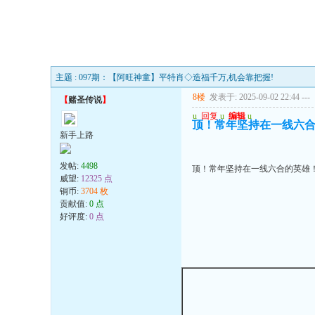
主题 : 097期：【阿旺神童】平特肖◇造福千万,机会靠把握!
8楼
发表于: 2025-09-02 22:44
---
【
赌圣传说
】
u
回复
u
编辑
u
顶！常年坚持在一线六
新手上路
发帖:
4498
顶！常年坚持在一线六合的英雄
威望:
12325 点
铜币:
3704 枚
贡献值:
0 点
好评度:
0 点