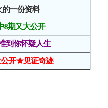
火的一份资料
中8期又大公开
准到你怀疑人生
大公开★见证奇迹