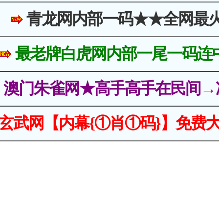
青龙网内部一码★★全网最
最老牌白虎网内部一尾一码连
澳门朱雀网★高手高手在民间→
玄武网【内幕{①肖①码}】免费