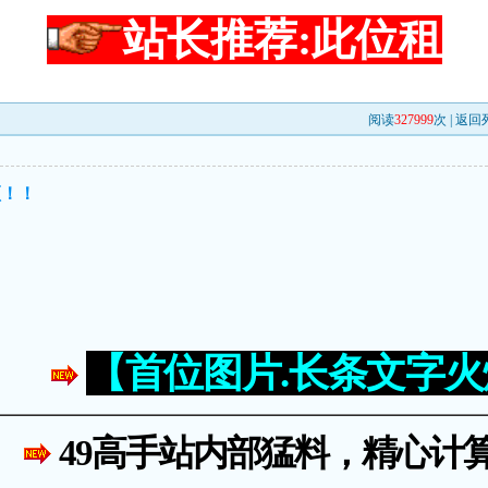
站长推荐:此位租
阅读
327999
次 |
返回
顶！！
【首位图片.长条文字
49高手站内部猛料，精心计