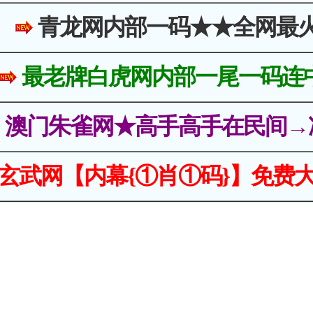
青龙网内部一码★★全网最
最老牌白虎网内部一尾一码连
澳门朱雀网★高手高手在民间→
玄武网【内幕{①肖①码}】免费