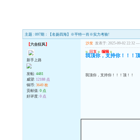
主题 : 097期：【名扬四海】※平特一肖※实力考验!
沙发
发表于: 2025-09-02 22:32
---
【
六合狂风
】
u
回复
u
编辑
u
我顶你，支持你！！！
新手上路
发帖:
4481
我顶你，支持你！！！顶！！
威望:
12188 点
铜币:
3649 枚
贡献值:
0 点
好评度:
0 点