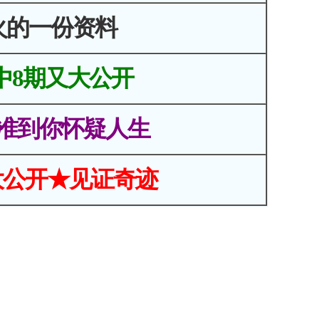
火的一份资料
中8期又大公开
准到你怀疑人生
大公开★见证奇迹