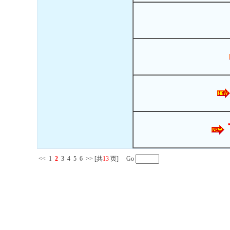
<<
1
2
3
4
5
6
>>
[共
13
页] Go