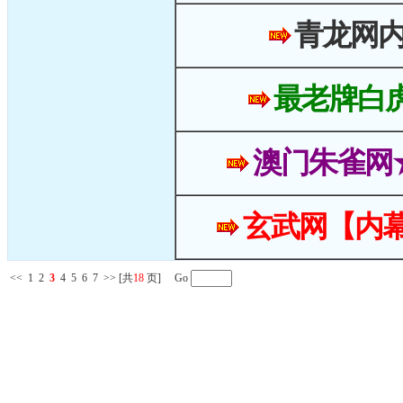
青龙网
最老牌白
澳门朱雀网
玄武网【内幕
<<
1
2
3
4
5
6
7
>>
[共
18
页] Go