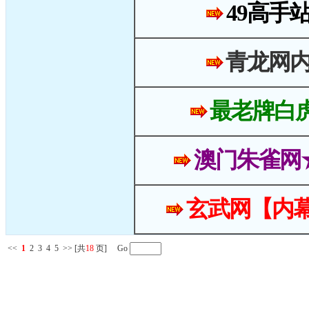
49高手
青龙网
最老牌白
澳门朱雀网
玄武网【内幕
<<
1
2
3
4
5
>>
[共
18
页] Go