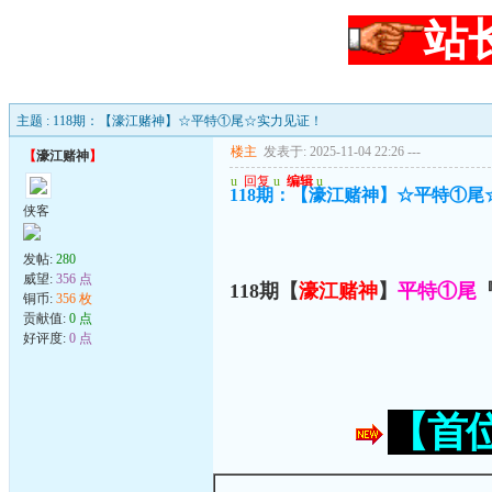
站
主题 : 118期：【濠江赌神】☆平特①尾☆实力见证！
楼主
发表于: 2025-11-04 22:26
---
【
濠江赌神
】
u
回复
u
编辑
u
118期：【濠江赌神】☆平特①尾
侠客
发帖:
280
威望:
356 点
118期【
濠江赌神
】
平特①尾
铜币:
356 枚
贡献值:
0 点
好评度:
0 点
【首