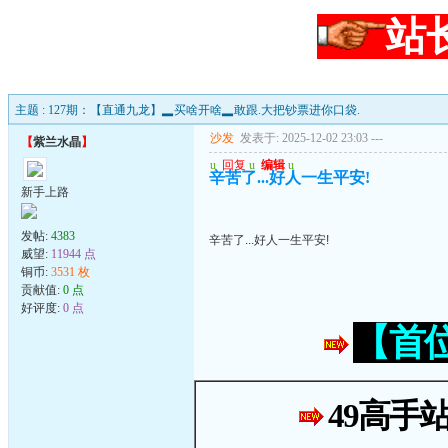
站
主题 : 127期：【直通九龙】▂买啥开啥▂敢跟.大把钞票进你口袋.
沙发
发表于: 2025-12-02 23:03
---
【
紫兰水晶
】
u
回复
u
编辑
u
辛苦了...好人一生平安!
新手上路
发帖:
4383
辛苦了...好人一生平安!
威望:
11944 点
铜币:
3531 枚
贡献值:
0 点
好评度:
0 点
【首
49高手