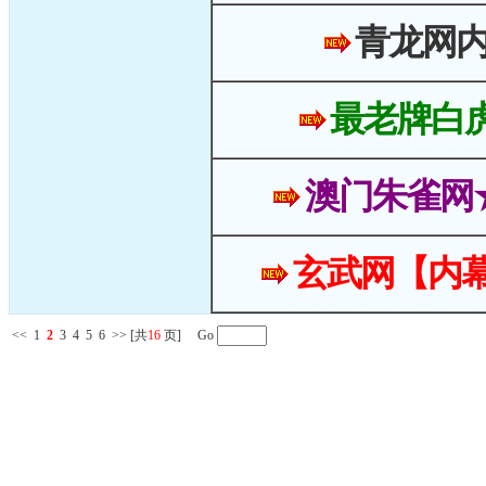
青龙网
最老牌白
澳门朱雀网
玄武网【内幕
<<
1
2
3
4
5
6
>>
[共
16
页] Go