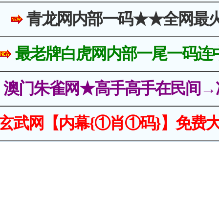
青龙网内部一码★★全网最
最老牌白虎网内部一尾一码连
澳门朱雀网★高手高手在民间→
玄武网【内幕{①肖①码}】免费