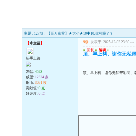
主题 : 127期：【百万富翁】★大小★10中10.你可跟了？
9楼
发表于: 2025-12-02 23:30
---
【
水金蓝
】
u
回复
u
编辑
u
顶、早上料、谢你无私
新手上路
发帖:
4523
顶、早上料、谢你无私帮彩民、
威望:
12324 点
铜币:
3691 枚
贡献值:
0 点
好评度:
0 点