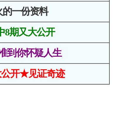
火的一份资料
中8期又大公开
准到你怀疑人生
大公开★见证奇迹