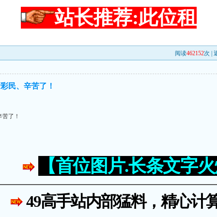
站长推荐:此位租
阅读
462152
次 |
帮彩民、辛苦了！
辛苦了！
【首位图片.长条文字
49高手站内部猛料，精心计