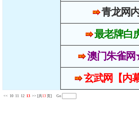
青龙网
最老牌白
澳门朱雀网
玄武网【内幕
<<
10
11
12
13
>>
[共
13
页] Go