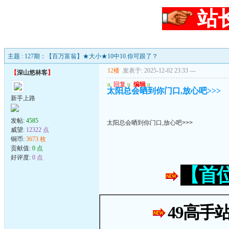
站
主题 : 127期：【百万富翁】★大小★10中10.你可跟了？
12楼
发表于: 2025-12-02 23:33
---
【
深山悠林客
】
u
回复
u
编辑
u
太阳总会晒到你门口,放心吧>>>
新手上路
发帖:
4585
太阳总会晒到你门口,放心吧>>>
威望:
12322 点
铜币:
3673 枚
贡献值:
0 点
好评度:
0 点
【首
49高手