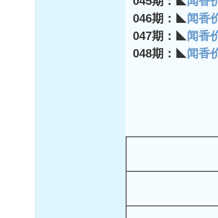
045期：◣
闻香
046期：◣
闻香
047期：◣
闻香
048期：◣
闻香