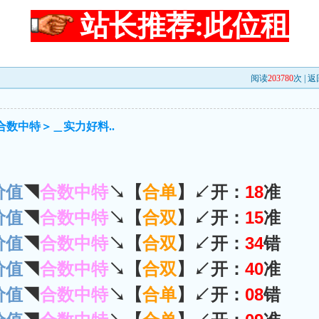
站长推荐:此位租
阅读
203780
次 |
返
合数中特＞＿实力好料..
价值
◥
合数中特
↘【
合单
】↙开：
18
准
价值
◥
合数中特
↘【
合双
】↙开：
15
准
价值
◥
合数中特
↘【
合双
】↙开：
34
错
价值
◥
合数中特
↘【
合双
】↙开：
40
准
价值
◥
合数中特
↘【
合单
】↙开：
08
错