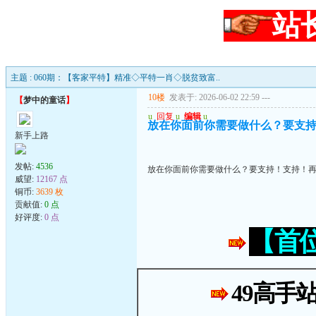
站
主题 : 060期：【客家平特】精准◇平特一肖◇脱贫致富..
10楼
发表于: 2026-06-02 22:59
---
【
梦中的童话
】
u
回复
u
编辑
u
放在你面前你需要做什么？要支
新手上路
发帖:
4536
放在你面前你需要做什么？要支持！支持！
威望:
12167 点
铜币:
3639 枚
贡献值:
0 点
好评度:
0 点
【首
49高手