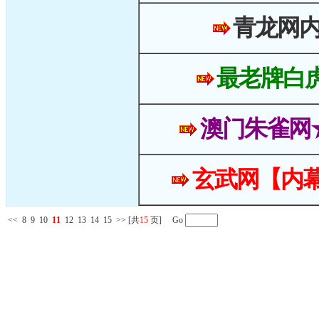
青龙网
最老牌白
澳门朱雀网
玄武网【内幕
<<
8
9
10
11
12
13
14
15
>>
[共
15
页] Go