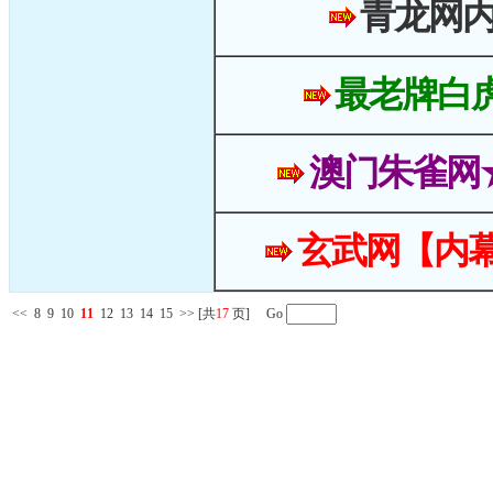
青龙网
最老牌白
澳门朱雀网
玄武网【内幕
<<
8
9
10
11
12
13
14
15
>>
[共
17
页] Go