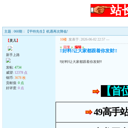
站
主题 : 060期：【平特先生】机遇再次降临!
10楼
发表于: 2026-06-02 22:57
---
【
灵儿
】
u
回复
u
编辑
u
!!好料!让大家都跟着你发财!!
新手上路
!!好料!让大家都跟着你发财!!
发帖:
4734
威望:
12378 点
铜币:
3678 枚
贡献值:
0 点
【首
好评度:
0 点
49高手