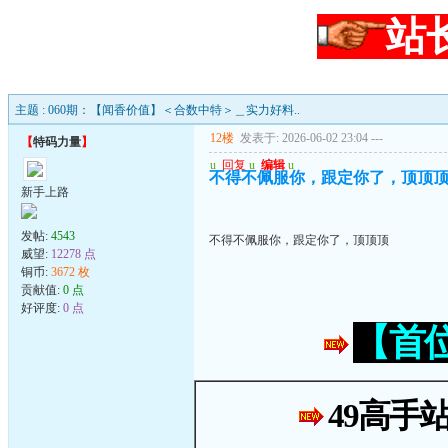
站
主题 : 060期：【闻香价值】＜合数中特＞＿实力好料..
12楼
发表于: 2026-06-02 23:04
---
【
特码力量
】
u
回复
u
编辑
u
不得不佩服你，跟定你了，顶顶
新手上路
发帖:
4543
不得不佩服你，跟定你了，顶顶顶
威望:
12278 点
铜币:
3672 枚
贡献值:
0 点
好评度:
0 点
【首
49高手