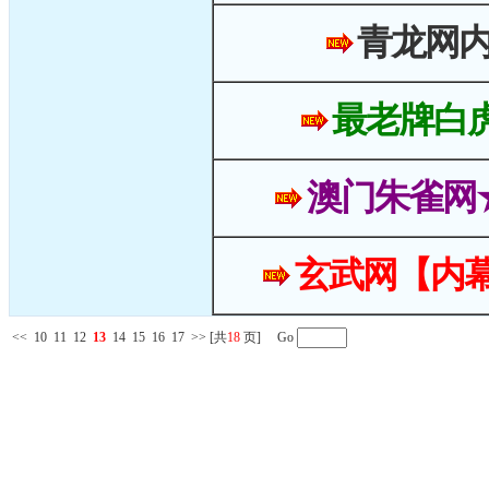
青龙网
最老牌白
澳门朱雀网
玄武网【内幕
<<
10
11
12
13
14
15
16
17
>>
[共
18
页] Go