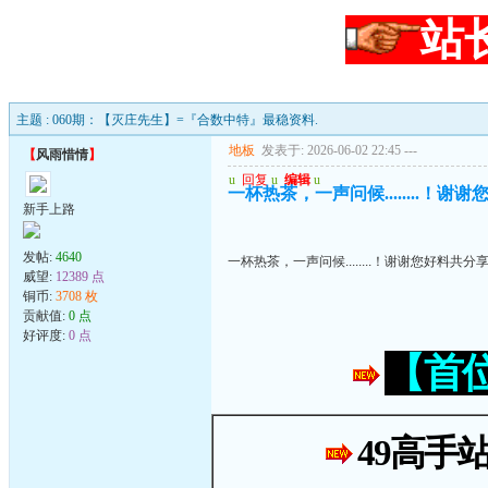
站
主题 : 060期：【灭庄先生】=『合数中特』最稳资料.
地板
发表于: 2026-06-02 22:45
---
【
风雨惜情
】
u
回复
u
编辑
u
一杯热茶，一声问候........！谢
新手上路
发帖:
4640
一杯热茶，一声问候........！谢谢您好料共分
威望:
12389 点
铜币:
3708 枚
贡献值:
0 点
好评度:
0 点
【首
49高手