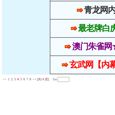
青龙网
最老牌白
澳门朱雀网
玄武网【内幕
<<
1
2
3
4
5
6
7
8
>>
[共
14
页] Go