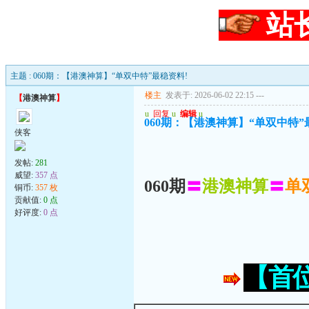
站
主题 : 060期：【港澳神算】“单双中特”最稳资料!
楼主
发表于: 2026-06-02 22:15
---
【
港澳神算
】
u
回复
u
编辑
u
060期：【港澳神算】“单双中特”
侠客
发帖:
281
威望:
357 点
060期
〓
港澳神算
〓
单
铜币:
357 枚
贡献值:
0 点
好评度:
0 点
【首