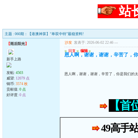
站
主题 : 060期：【港澳神算】“单双中特”最稳资料!
沙发
发表于: 2026-06-02 22:46
---
【
雨后阳光
】
u
回复
u
编辑
u
恩人啊，谢谢，谢谢，辛苦了，
新手上路
发帖:
4503
恩人啊，谢谢，谢谢，辛苦了，你是我们的
威望:
12079 点
铜币:
3574 枚
贡献值:
0 点
好评度:
0 点
【首
49高手