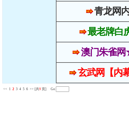
青龙网
最老牌白
澳门朱雀网
玄武网【内幕
<<
1
2
3
4
5
6
>>
[共
9
页] Go