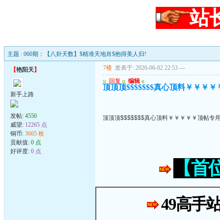
站
主题 : 060期：【八卦天数】$精准天地肖$抱得美人归!
7楼
发表于: 2026-06-02 22:53
---
【
艳阳天
】
u
回复
u
编辑
u
顶顶顶$$$$$$$真心顶料￥￥￥
新手上路
发帖:
4550
顶顶顶$$$$$$$真心顶料￥￥￥￥￥顶帖专
威望:
12265 点
铜币:
3665 枚
贡献值:
0 点
好评度:
0 点
【首
49高手