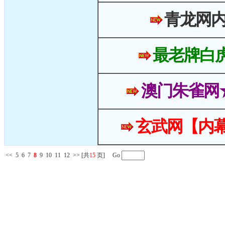
青龙网
最老牌白
澳门朱雀网
玄武网【内幕
<<
5
6
7
8
9
10
11
12
>>
[共
15
页] Go