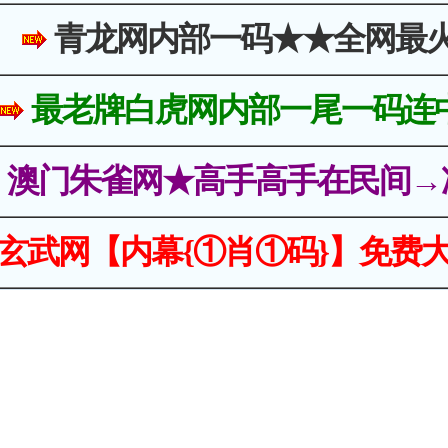
青龙网内部一码★★全网最
最老牌白虎网内部一尾一码连
澳门朱雀网★高手高手在民间→
玄武网【内幕{①肖①码}】免费