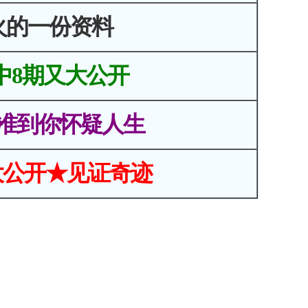
火的一份资料
中8期又大公开
准到你怀疑人生
大公开★见证奇迹