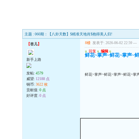
主题 : 060期：【八卦天数】$精准天地肖$抱得美人归!
8楼
发表于: 2026-06-02 22:59
---
【
杏儿
】
u
回复
u
编辑
u
鲜花~掌声~鲜花~掌声~
新手上路
发帖:
4579
鲜花~掌声~鲜花~掌声~鲜花~掌
威望:
12188 点
铜币:
3622 枚
贡献值:
0 点
好评度:
0 点