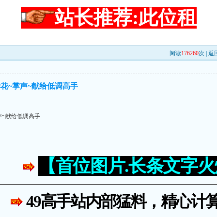
站长推荐:此位租
阅读
176260
次 |
返
鲜花~掌声~献给低调高手
声~献给低调高手
【首位图片.长条文字
49高手站内部猛料，精心计