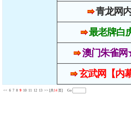
青龙网
最老牌白
澳门朱雀网
玄武网【内幕
<<
6
7
8
9
10
11
12
13
>>
[共
14
页] Go