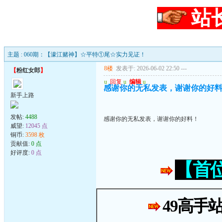
站
主题 : 060期：【濠江赌神】☆平特①尾☆实力见证！
8楼
发表于: 2026-06-02 22:50
---
【
粉红女郎
】
u
回复
u
编辑
u
感谢你的无私发表，谢谢你的好
新手上路
发帖:
4488
感谢你的无私发表，谢谢你的好料！
威望:
12045 点
铜币:
3598 枚
贡献值:
0 点
好评度:
0 点
【首
49高手