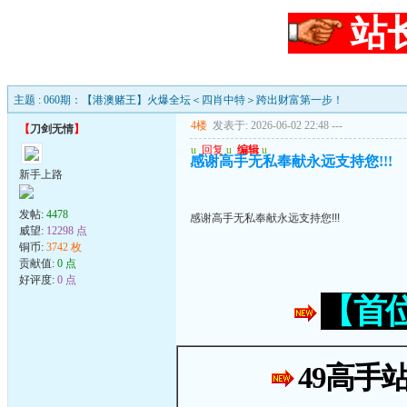
站
主题 : 060期：【港澳赌王】火爆全坛＜四肖中特＞跨出财富第一步！
4楼
发表于: 2026-06-02 22:48
---
【
刀剑无情
】
u
回复
u
编辑
u
感谢高手无私奉献永远支持您!!!
新手上路
发帖:
4478
感谢高手无私奉献永远支持您!!!
威望:
12298 点
铜币:
3742 枚
贡献值:
0 点
好评度:
0 点
【首
49高手