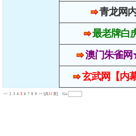
青龙网
最老牌白
澳门朱雀网
玄武网【内幕
<<
2
3
4
5
6
7
8
9
>>
[共
11
页] Go