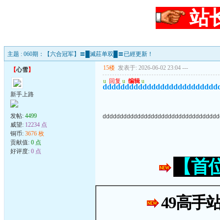
站
主题 : 060期：【六合冠军】〓█滅莊单双█〓已經更新！
15楼
发表于: 2026-06-02 23:04
---
【
心雪
】
u
回复
u
编辑
u
dddddddddddddddddddddddddd
新手上路
发帖:
4499
dddddddddddddddddddddddddddddddddd
威望:
12234 点
铜币:
3676 枚
贡献值:
0 点
好评度:
0 点
【首
49高手