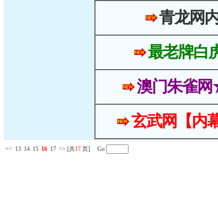
青龙网
最老牌白
澳门朱雀网
玄武网【内幕
<<
13
14
15
16
17
>>
[共
17
页] Go