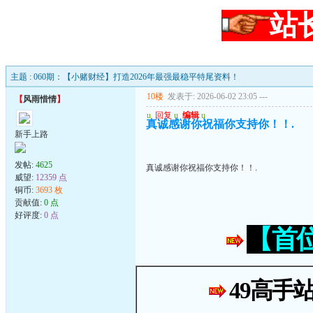
站
主题 : 060期：【小赌财经】打造2026年最强最稳平特尾资料！
10楼
发表于: 2026-06-02 23:05
---
【
风雨惜情
】
u
回复
u
编辑
u
真诚感谢你祝福你支持你！！.
新手上路
发帖:
4625
真诚感谢你祝福你支持你！！.
威望:
12359 点
铜币:
3693 枚
贡献值:
0 点
好评度:
0 点
【首
49高手