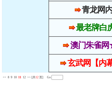
青龙网
最老牌白
澳门朱雀网
玄武网【内幕
<<
8
9
10
11
12
>>
[共
12
页] Go