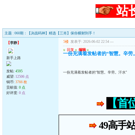
站
主题 : 060期：【决战码神】精选【三肖】保你横财到手！
5楼
发表于: 2026-06-02 22:54
---
【
李静
】
u
回复
u
编辑
u
一份充满着发帖者的“智慧。辛劳
新手上路
发帖:
4595
一份充满着发帖者的“智慧。辛劳。汗水”
威望:
12506 点
铜币:
3766 枚
贡献值:
0 点
好评度:
0 点
【首
49高手