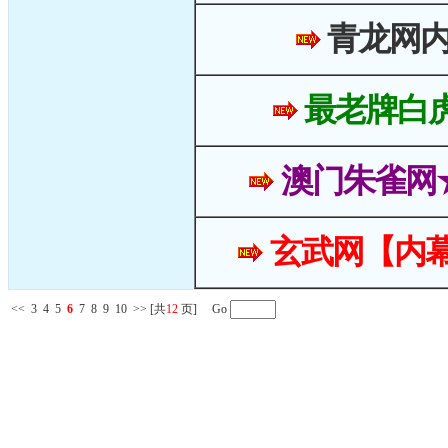
青龙网
最老牌白
澳门朱雀网
玄武网【内幕
<<
3
4
5
6
7
8
9
10
>>
[共
12
页] Go