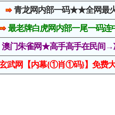
青龙网内部一码★★全网最
最老牌白虎网内部一尾一码连
澳门朱雀网★高手高手在民间→
玄武网【内幕{①肖①码}】免费