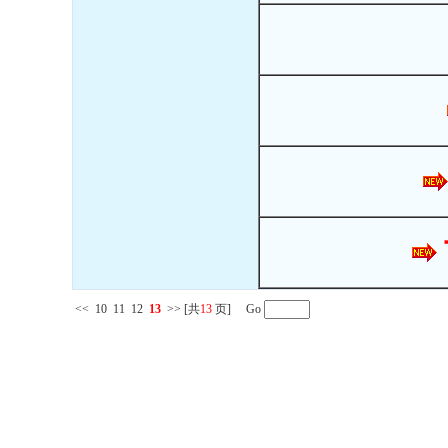
<<
10
11
12
13
>>
[共
13
页] Go