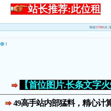
站长推荐:此位租
阅读
157691
次 |
持你！
【首位图片.长条文字
49高手站内部猛料，精心计