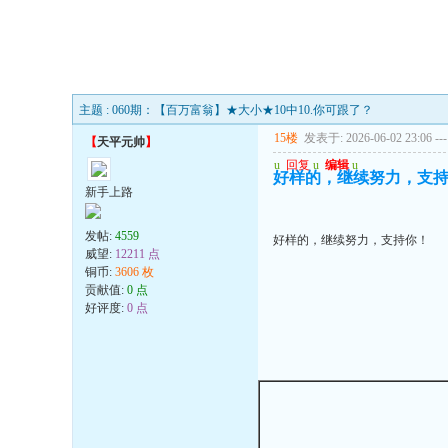
主题 : 060期：【百万富翁】★大小★10中10.你可跟了？
15楼
发表于: 2026-06-02 23:06
---
【
天平元帅
】
u
回复
u
编辑
u
好样的，继续努力，支
新手上路
发帖:
4559
好样的，继续努力，支持你！
威望:
12211 点
铜币:
3606 枚
贡献值:
0 点
好评度:
0 点