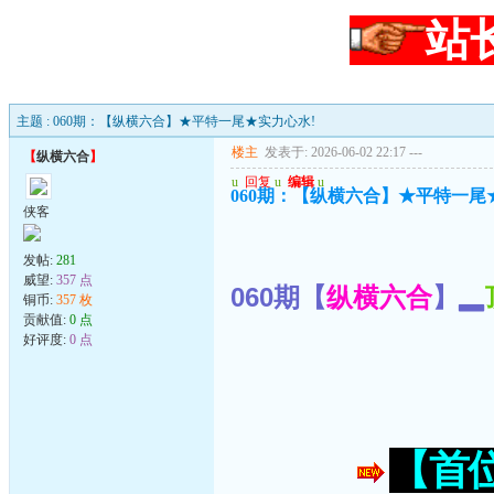
站
主题 : 060期：【纵横六合】★平特一尾★实力心水!
楼主
发表于: 2026-06-02 22:17
---
【
纵横六合
】
u
回复
u
编辑
u
060期：【纵横六合】★平特一尾
侠客
发帖:
281
威望:
357 点
060期【
纵横六合
】▂
铜币:
357 枚
贡献值:
0 点
好评度:
0 点
【首