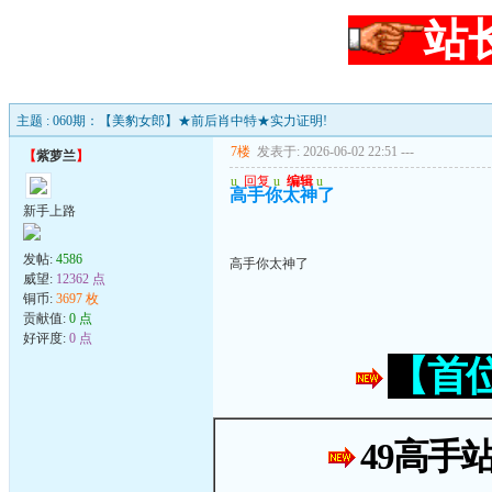
站
主题 : 060期：【美豹女郎】★前后肖中特★实力证明!
7楼
发表于: 2026-06-02 22:51
---
【
紫萝兰
】
u
回复
u
编辑
u
高手你太神了
新手上路
发帖:
4586
高手你太神了
威望:
12362 点
铜币:
3697 枚
贡献值:
0 点
好评度:
0 点
【首
49高手