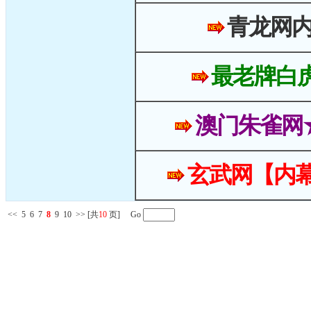
青龙网
最老牌白
澳门朱雀网
玄武网【内幕
<<
5
6
7
8
9
10
>>
[共
10
页] Go