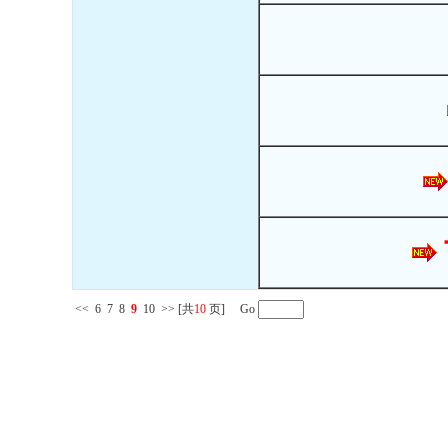
<<
6
7
8
9
10
>>
[共
10
页] Go