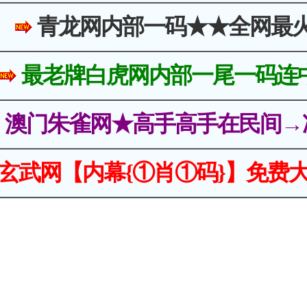
青龙网内部一码★★全网最
最老牌白虎网内部一尾一码连
澳门朱雀网★高手高手在民间→
玄武网【内幕{①肖①码}】免费