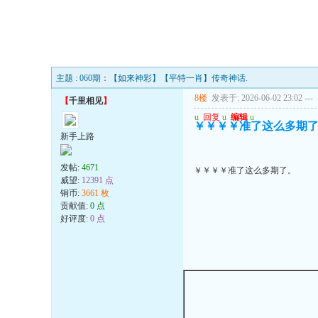
主题 : 060期：【如来神彩】【平特一肖】传奇神话.
8楼
发表于: 2026-06-02 23:02
---
【
千里相见
】
u
回复
u
编辑
u
￥￥￥￥准了这么多期
新手上路
发帖:
4671
￥￥￥￥准了这么多期了。
威望:
12391 点
铜币:
3661 枚
贡献值:
0 点
好评度:
0 点