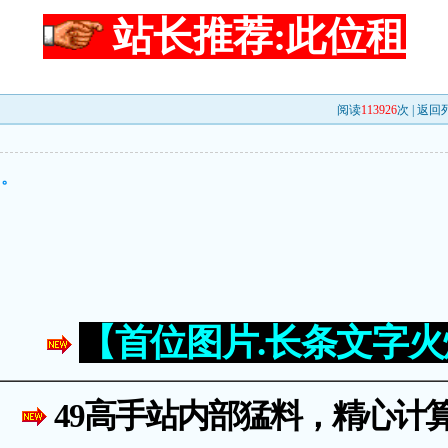
站长推荐:此位租
阅读
113926
次 |
返回
了。
【首位图片.长条文字
49高手站内部猛料，精心计