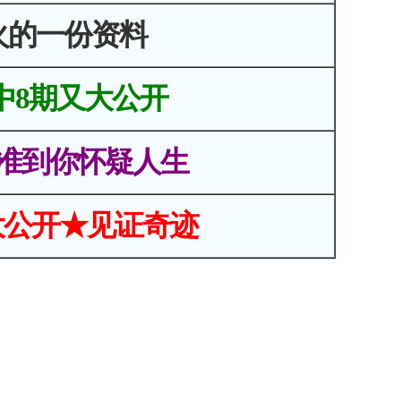
火的一份资料
中8期又大公开
准到你怀疑人生
大公开★见证奇迹