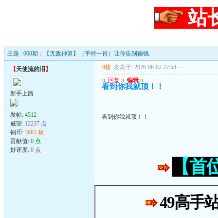
站
主题 : 060期：【无敌神算】（平特一肖）让你告别输钱.
9楼
发表于: 2026-06-02 22:58
---
【
天使流的泪
】
u
回复
u
编辑
u
看到你我就顶！！
新手上路
发帖:
4512
看到你我就顶！！
威望:
12237 点
铜币:
3683 枚
贡献值:
0 点
好评度:
0 点
【首
49高手