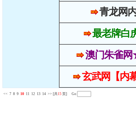
青龙网
最老牌白
澳门朱雀网
玄武网【内幕
<<
7
8
9
10
11
12
13
14
>>
[共
15
页] Go