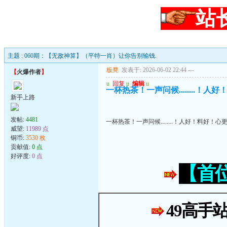
站
主题 : 060期：【无敌神算】（平特一肖）让你告别输钱.
板凳
发表于: 2026-06-02 22:44
---
【
火爆作者
】
u
回复
u
编辑
u
一杯热茶！一声问候........！
新手上路
发帖:
4481
一杯热茶！一声问候........！人好！料好！心
威望:
11989 点
铜币:
3530 枚
贡献值:
0 点
好评度:
0 点
【首
49高手