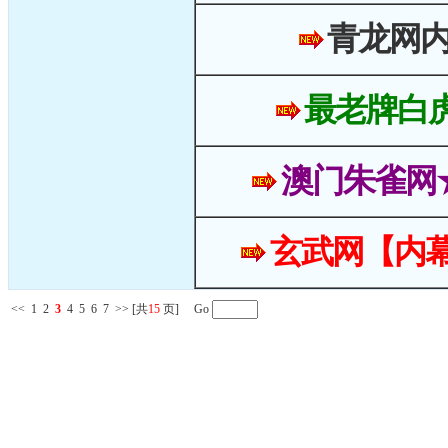
青龙网
最老牌白
澳门朱雀网
玄武网【内幕
<<
1
2
3
4
5
6
7
>>
[共
15
页] Go